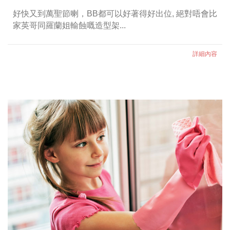
好快又到萬聖節喇，BB都可以好著得好出位, 絕對唔會比
家英哥同羅蘭姐輸蝕嘅造型架...
詳細內容