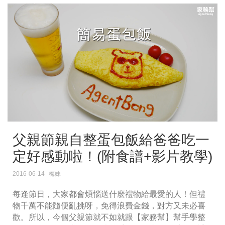
父親節親自整蛋包飯給爸爸吃一
定好感動啦！(附食譜+影片教學)
2016-06-14
梅妹
每逢節日，大家都會煩惱送什麼禮物給最愛的人！但禮
物千萬不能隨便亂挑呀，免得浪費金錢，對方又未必喜
歡。所以，今個父親節就不如就跟【家務幫】幫手學整