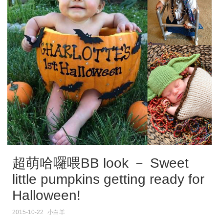
超萌哈囉喂BB look － Sweet
little pumpkins getting ready for
Halloween!
2015-10-22
小白羊