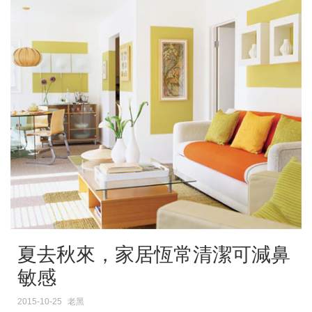
夏去秋來，家居恆常清潔可減鼻
敏感
2015-10-25
老黑