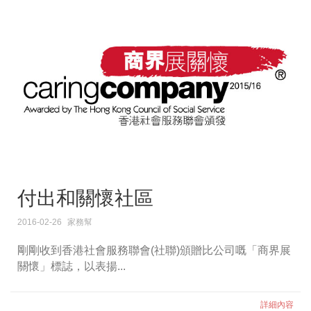
付出和關懷社區
2016-02-26
家務幫
剛剛收到香港社會服務聯會(社聯)頒贈比公司嘅「商界展
關懷」標誌，以表揚...
詳細內容