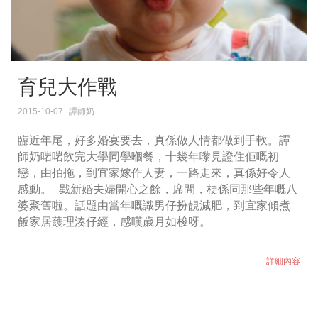
育兒大作戰
2015-10-07
譚師奶
臨近年尾，好多婚宴要去，真係做人情都做到手軟。譚
師奶啱啱飲完大學同學嗰餐，十幾年嚟見證住佢嘅初
戀，由拍拖，到宜家嫁作人妻，一路走來，真係好令人
感動。 戥新婚夫婦開心之餘，席間，梗係同那些年嘅八
婆聚舊啦。話題由當年嘅識男仔扮靚減肥，到宜家傾煮
飯家居䕶理湊仔經，感嘆歲月如梭呀。
詳細內容