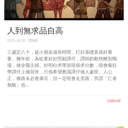
人到無求品自高
2015-10-30
譚師奶
三歲定八十，趁小朋友成長時間，打好基礎真係好重
要。幾年前，為咗要好好照顧譚仔，譚師奶毅然離別職
場，做全職主婦。好明白求學並唔係求分數，唔會瘋狂
帶譚仔上補習班，只係希望教識譚仔做人處世。人心
正，條路未必會康荘，但一定唔會走歪路，所謂「仁者
無敵」也...
詳細內容