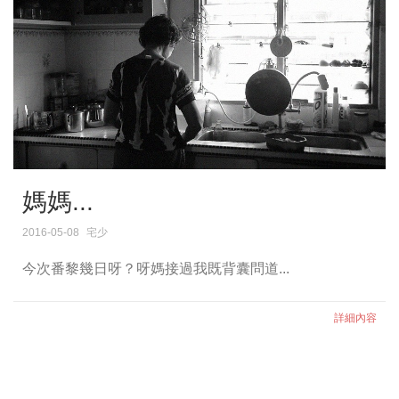
媽媽...
2016-05-08
宅少
今次番黎幾日呀？呀媽接過我既背囊問道...
詳細內容