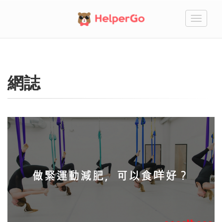
切
換
網誌