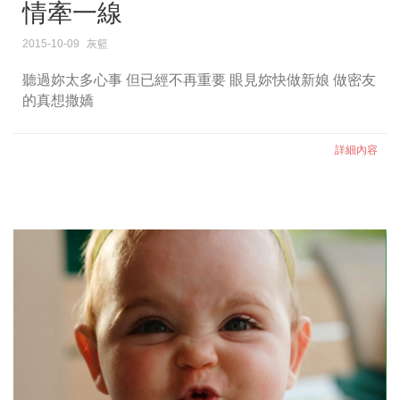
情牽一線
2015-10-09
灰籃
聽過妳太多心事 但已經不再重要 眼見妳快做新娘 做密友
的真想撒嬌
詳細內容