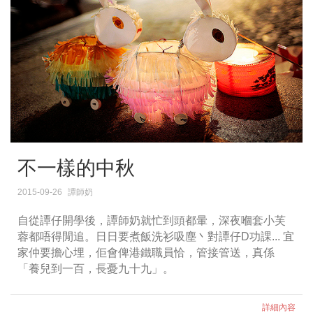
不一樣的中秋
2015-09-26
譚師奶
自從譚仔開學後，譚師奶就忙到頭都暈，深夜嗰套小芙
蓉都唔得閒追。日日要煮飯洗衫吸塵丶對譚仔D功課... 宜
家仲要擔心埋，佢會俾港鐵職員恰，管接管送，真係
「養兒到一百，長憂九十九」。
詳細內容