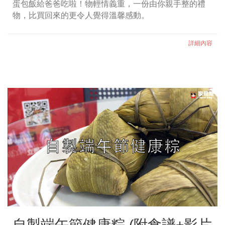
蛋包飯給爸爸吃啦！物輕情義重，一份由你親手整的禮
物，比買回來的更令人覺得溫馨感動。
詳細內容
自製端午節健康粽 (附食譜+影片