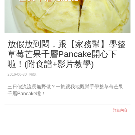
放假放到悶，跟【家務幫】學整
草莓芒果千層Pancake開心下
啦！(附食譜+影片教學)
2016-06-30
梅妹
三日假流流長無野做？一於跟我地既幫手學整草莓芒果
千層Pancake啦！
詳細內容