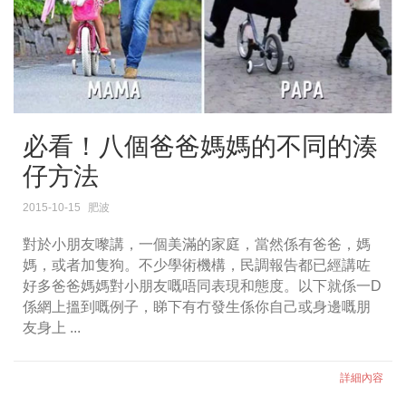
必看！八個爸爸媽媽的不同的湊
仔方法
2015-10-15
肥波
對於小朋友嚟講，一個美滿的家庭，當然係有爸爸，媽
媽，或者加隻狗。不少學術機構，民調報告都已經講咗
好多爸爸媽媽對小朋友嘅唔同表現和態度。以下就係一D
係網上搵到嘅例子，睇下有冇發生係你自己或身邊嘅朋
友身上 ...
詳細內容