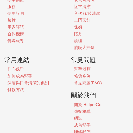
服務
恆常清潔
使用説明
入伙前/後清潔
短片
上門烹飪
用家評語
保姆
合作機構
陪月
傳媒報導
護理
歲晚大掃除
常用連結
常見問題
信心保證
幫手種類
如何成為幫手
僱傭條例
深層與日常清潔的俱別
常見問題(FAQ)
付款方法
關於我們
關於
HelperGo
傳媒報導
網誌
成為幫手
聯絡我們